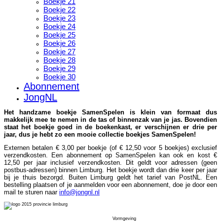
Boekje 21
Boekje 22
Boekje 23
Boekje 24
Boekje 25
Boekje 26
Boekje 27
Boekje 28
Boekje 29
Boekje 30
Abonnement
JongNL
Het handzame boekje SamenSpelen is klein van formaat dus
makkelijk mee te nemen in de tas of binnenzak van je jas. Bovendien
staat het boekje goed in de boekenkast, er verschijnen er drie per
jaar, dus je hebt zo een mooie collectie boekjes SamenSpelen!
Externen betalen € 3,00 per boekje (of € 12,50 voor 5 boekjes) exclusief
verzendkosten. Een abonnement op SamenSpelen kan ook en kost €
12,50 per jaar inclusief verzendkosten. Dit geldt voor adressen (geen
postbus-adressen) binnen Limburg. Het boekje wordt dan drie keer per jaar
bij je thuis bezorgd. Buiten Limburg geldt het tarief van PostNL. Een
bestelling plaatsen of je aanmelden voor een abonnement, doe je door een
mail te sturen naar
info@jongnl.nl
Vormgeving